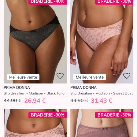
BRADERIE -40%
BRADERIE -30%
Meilleure vente
Meilleure vente
PRIMA DONNA
PRIMA DONNA
Slip Brésilien - Madison - Black Tailor
Slip Brésilien - Madison - Sweet Dust
26.94 €
31.43 €
44.90 €
44.90 €
BRADERIE -30%
BRADERIE -30%