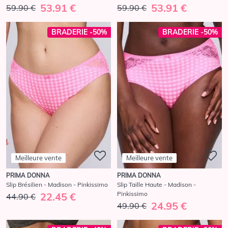
53.91 €
53.91 €
59.90 €
59.90 €
BRADERIE -50%
BRADERIE -50%
Meilleure vente
Meilleure vente
PRIMA DONNA
PRIMA DONNA
Slip Brésilien - Madison - Pinkissimo
Slip Taille Haute - Madison -
Pinkissimo
22.45 €
44.90 €
24.95 €
49.90 €