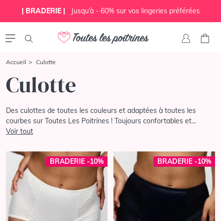
| BRADERIE |
Jusqu’à - 60% sur vos lingeries préférées
Accueil
Culotte
Culotte
Des culottes de toutes les couleurs et adaptées à toutes les
courbes sur Toutes Les Poitrines ! Toujours confortables et
classiques, vous trouverez ici une riche sélection de modèles et de
Voir tout
formes vous permettant de coordonner toutes vos parures et
tenues.
BRADERIE -10%
BRADERIE -10%