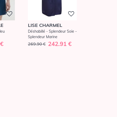
LE
LISE CHARMEL
leu
Déshabillé - Splendeur Soie -
Splendeur Marine
 €
242.91 €
269.90 €