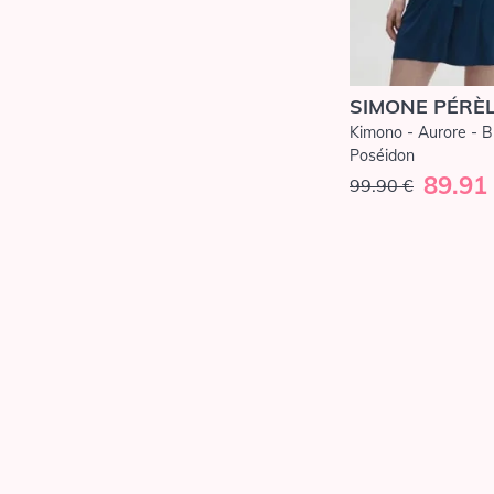
Pièce
Maillots deux pièces
Beachwear
SIMONE PÉRÈ
Vêtements
Kimono - Aurore - B
Homewear
Poséidon
89.91
Nuit
99.90 €
Chemises de
Nuit
Nuisettes
Pyjamas
Robes de
chambre et
peignoirs
Déshabillés et
Kimono
Sport