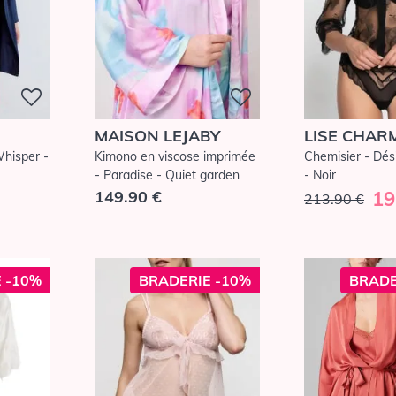
MAISON LEJABY
LISE CHAR
hisper -
Kimono en viscose imprimée
Chemisier - Dési
- Paradise - Quiet garden
- Noir
149.90 €
19
213.90 €
 -10%
BRADERIE -10%
BRADE