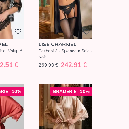
MEL
LISE CHARMEL
r et Volupté
Déshabillé - Splendeur Soie -
Noir
2.51 €
242.91 €
269.90 €
RIE -10%
BRADERIE -10%