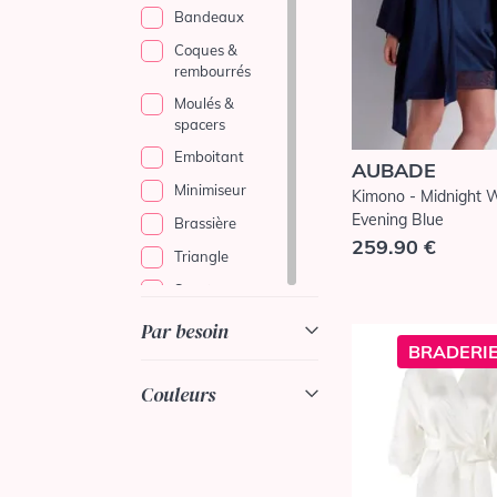
Bandeaux
Coques &
rembourrés
Moulés &
spacers
Emboitant
AUBADE
Minimiseur
Kimono - Midnight W
Evening Blue
Brassière
259.90 €
Triangle
Sport
Allaitement
Par besoin
BRADERIE
Culottes et bas
Couleurs
Culotte
Culotte
menstruelle
Culotte haute