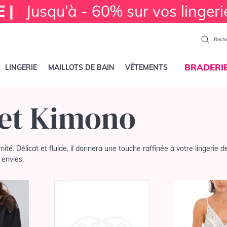
E |
Jusqu’à - 60% sur vos lingeri
Reche
BRADERI
LINGERIE
MAILLOTS DE BAIN
VÊTEMENTS
 et Kimono
é. Délicat et fluide, il donnera une touche raffinée à votre lingerie d
 envies.