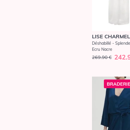
Gainants
Panties
Shorty
Slip
LISE CHARMEL
String
Déshabillé - Splende
Ecru Nacre
Tanga
242.
269.90 €
Lingerie
Guêpières
Porte jarretelles
BRADERIE
Body
Bas & collants
Accessoires
Maillots de Bain
Maillots de Bain 1