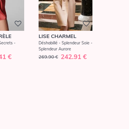
RÈLE
LISE CHARMEL
Secrets -
Déshabillé - Splendeur Soie -
Splendeur Aurore
41 €
242.91 €
269.90 €