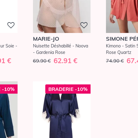
MARIE-JO
SIMONE PÉ
ur Soie -
Nuisette Déshabillé - Noova
Kimono - Satin 
- Gardenia Rose
Rose Quartz
91 €
62.91 €
67.
69.90 €
74.90 €
 -10%
BRADERIE -10%