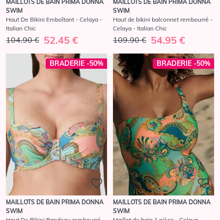
MAILLOTS DE BAIN PRIMA DONNA
MAILLOTS DE BAIN PRIMA DONNA
SWIM
SWIM
Haut De Bikini Emboîtant - Celaya -
Haut de bikini balconnet rembourré -
Italian Chic
Celaya - Italian Chic
52.45 €
54.95 €
104.90 €
109.90 €
BRADERIE -50%
BRADERIE -50%
MAILLOTS DE BAIN PRIMA DONNA
MAILLOTS DE BAIN PRIMA DONNA
SWIM
SWIM
Haut De Bikini Bandeau rembourré -
Maillot de bain 1 pièce - Celaya -