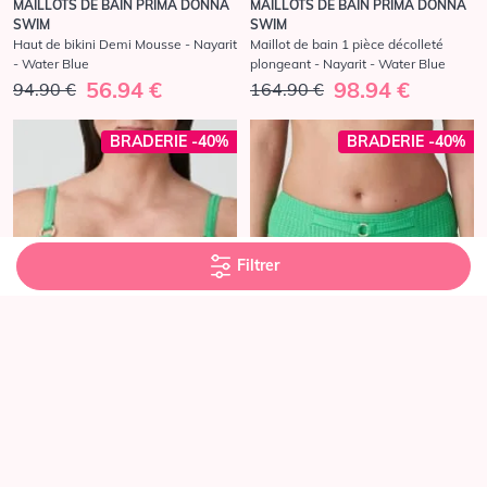
MAILLOTS DE BAIN PRIMA DONNA
MAILLOTS DE BAIN PRIMA DONNA
SWIM
SWIM
Haut de bikini Demi Mousse - Nayarit
Maillot de bain 1 pièce décolleté
- Water Blue
plongeant - Nayarit - Water Blue
56.94 €
98.94 €
94.90 €
164.90 €
BRADERIE -40%
BRADERIE -40%
Filtrer
MAILLOTS DE BAIN PRIMA DONNA
MAILLOTS DE BAIN PRIMA DONNA
SWIM
SWIM
Haut De Bikini Rembourré Coeur -
Bas de bikini Slip Taille Haute -