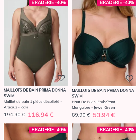
BRADERIE -40%
BRADERIE -40%
MAILLOTS DE BAIN PRIMA DONNA
MAILLOTS DE BAIN PRIMA DONNA
SWIM
SWIM
Maillot de bain 1 pièce décolleté -
Haut De Bikini Emboîtant -
Aracruz - Kaki
Mangalore - Jewel Green
116.94 €
53.94 €
194.90 €
89.90 €
BRADERIE -40%
BRADERIE -40%