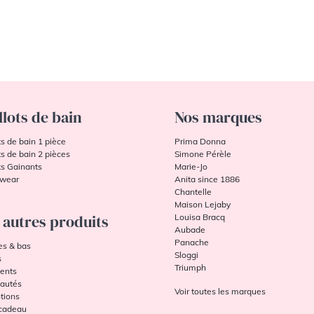
llots de bain
Nos marques
ts de bain 1 pièce
Prima Donna
ts de bain 2 pièces
Simone Pérèle
ts Gainants
Marie-Jo
wear
Anita since 1886
Chantelle
Maison Lejaby
 autres produits
Louisa Bracq
Aubade
Panache
es & bas
Sloggi
s
Triumph
ents
autés
Voir toutes les marques
tions
 cadeau