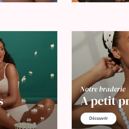
Notre braderie
s
A petit p
Découvrir