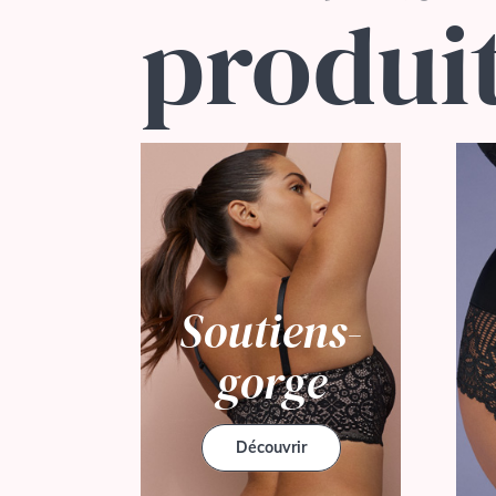
produi
Soutiens-
gorge
Découvrir