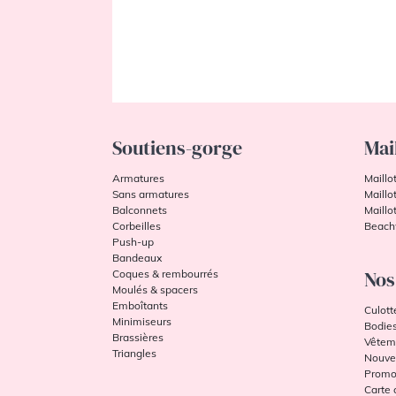
Soutiens-gorge
Mai
Armatures
Maillo
Sans armatures
Maillo
Balconnets
Maillo
Corbeilles
Beach
Push-up
Bandeaux
Nos
Coques & rembourrés
Moulés & spacers
Emboîtants
Culott
Minimiseurs
Bodie
Brassières
Vêtem
Triangles
Nouve
Promo
Carte