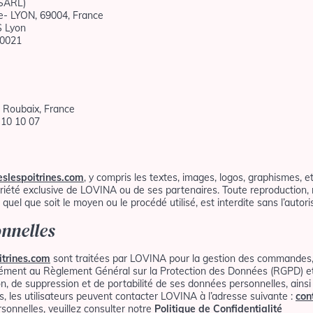
(SARL)
se- LYON, 69004, France
S Lyon
50021
 Roubaix, France
 10 10 07
eslespoitrines.com
, y compris les textes, images, logos, graphismes, e
ropriété exclusive de LOVINA ou de ses partenaires. Toute reproduction, 
quel que soit le moyen ou le procédé utilisé, est interdite sans l’autor
nnelles
itrines.com
sont traitées par LOVINA pour la gestion des commandes, la 
mément au Règlement Général sur la Protection des Données (RGPD) et 
ion, de suppression et de portabilité de ses données personnelles, ainsi 
, les utilisateurs peuvent contacter LOVINA à l’adresse suivante :
con
sonnelles, veuillez consulter notre
Politique de Confidentialité