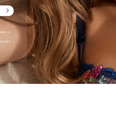
lles ci-
.
 données